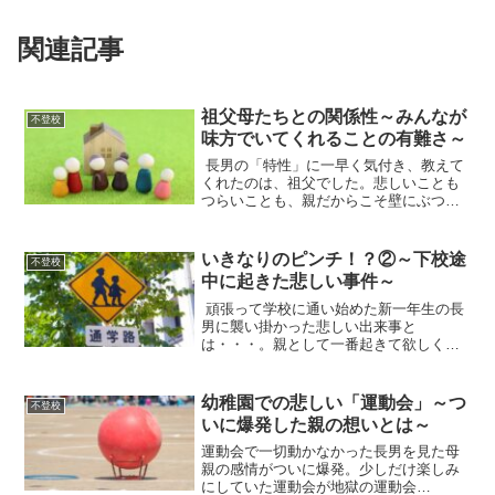
関連記事
祖父母たちとの関係性～みんなが
不登校
味方でいてくれることの有難さ～
長男の「特性」に一早く気付き、教えて
くれたのは、祖父でした。悲しいことも
つらいことも、親だからこそ壁にぶつか
ることも、祖父母目線なら一歩引いて冷
静に受け止めて、ただ応援してくれるの
です。心強い味方がとても身近にいたこ
いきなりのピンチ！？②～下校途
不登校
とに気付くお話です。
中に起きた悲しい事件～
頑張って学校に通い始めた新一年生の長
男に襲い掛かった悲しい出来事と
は・・・。親として一番起きて欲しくな
かったことが、こんなにも早く起きてし
まうなんて。悲しさと怒りが入り混じっ
たまま、学校に連絡してみることにしま
幼稚園での悲しい「運動会」～つ
不登校
した。
いに爆発した親の想いとは～
運動会で一切動かなかった長男を見た母
親の感情がついに爆発。少しだけ楽しみ
にしていた運動会が地獄の運動会