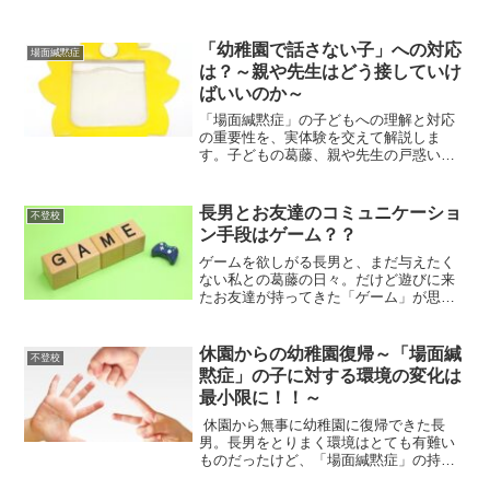
に・・・。悲しくて苦しくて、親も我慢
が出来なかった「運動会事件」とは！？
運動会での出来事をきっかけに、親子で
「幼稚園で話さない子」への対応
場面緘黙症
新たな一歩も踏み出すことになります。
は？～親や先生はどう接していけ
ばいいのか～
「場面緘黙症」の子どもへの理解と対応
の重要性を、実体験を交えて解説しま
す。子どもの葛藤、親や先生の戸惑いか
ら発生してしまった過ちとは・・・。失
敗から学んだことを綴ります。
長男とお友達のコミュニケーショ
不登校
ン手段はゲーム？？
ゲームを欲しがる長男と、まだ与えたく
ない私との葛藤の日々。だけど遊びに来
たお友達が持ってきた「ゲーム」が思わ
ぬ救世主に！？「ゲーム」が長男にとっ
てのコミュニケーションツールになるか
もしれないお話です。
休園からの幼稚園復帰～「場面緘
不登校
黙症」の子に対する環境の変化は
最小限に！！～
休園から無事に幼稚園に復帰できた長
男。長男をとりまく環境はとても有難い
ものだったけど、「場面緘黙症」の持つ
困難さと苦しみを、今後どう乗り越えて