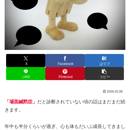
X
Facebook
はてブ
LINE
Pinterest
コピー
2026.02.08
「場面緘黙症」
だと診断されていない頃の話はまだまだ続
きます。
年中も半分くらいが過ぎ、心も体もだいぶ成長してきまし