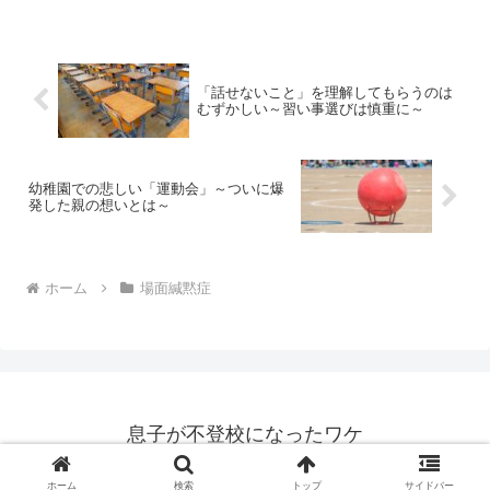
いけばいいのやら・・・と考えさせられ
る内容です。
「話せないこと」を理解してもらうのは
むずかしい～習い事選びは慎重に～
幼稚園での悲しい「運動会」～ついに爆
発した親の想いとは～
ホーム
場面緘黙症
息子が不登校になったワケ
© 2026 息子が不登校になったワケ.
ホーム
検索
トップ
サイドバー