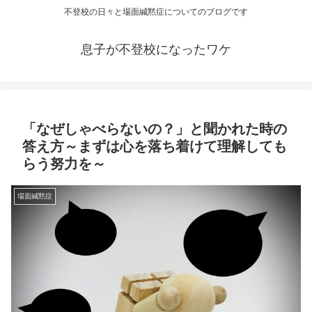
不登校の日々と場面緘黙症についてのブログです
息子が不登校になったワケ
「なぜしゃべらないの？」と聞かれた時の
答え方～まずは心を落ち着けて理解しても
らう努力を～
場面緘黙症