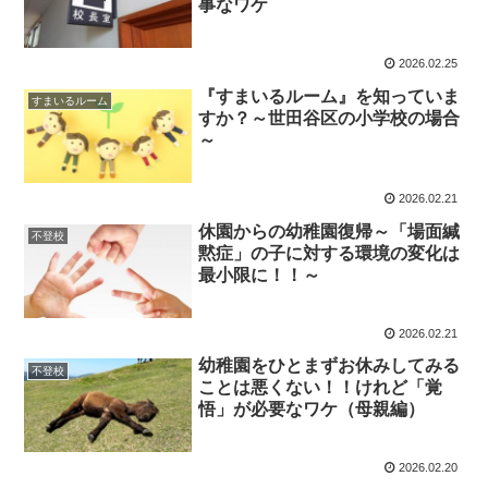
事なワケ
2026.02.25
『すまいるルーム』を知っていま
すまいるルーム
すか？～世田谷区の小学校の場合
～
2026.02.21
休園からの幼稚園復帰～「場面緘
不登校
黙症」の子に対する環境の変化は
最小限に！！～
2026.02.21
幼稚園をひとまずお休みしてみる
不登校
ことは悪くない！！けれど「覚
悟」が必要なワケ（母親編）
2026.02.20