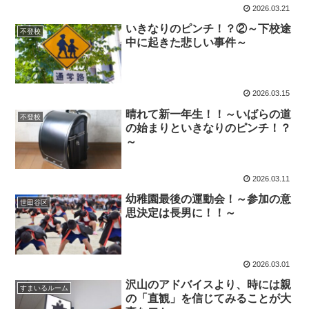
2026.03.21
いきなりのピンチ！？②～下校途
不登校
中に起きた悲しい事件～
2026.03.15
晴れて新一年生！！～いばらの道
不登校
の始まりといきなりのピンチ！？
～
2026.03.11
幼稚園最後の運動会！～参加の意
世田谷区
思決定は長男に！！～
2026.03.01
沢山のアドバイスより、時には親
すまいるルーム
の「直観」を信じてみることが大